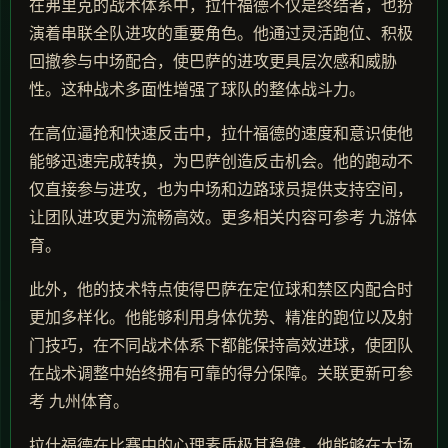
在弗里克的战术体系中，拉什福德不仅是终结者，也扮
演着串联全队进攻的重要角色。他通过灵活跑位、积极
回撤参与中场配合，使巴萨的进攻更具层次感和威胁
性。这种战术多面性增强了球队的整体战斗力。
在高位逼抢和快速反击中，拉什福德的速度和意识使他
能够迅速完成转换，为巴萨创造反击机会。他的跑动不
仅直接参与进攻，也为中场和边路球员提供支持空间，
让团队进攻更为流畅高效。更多相关内容可参考
九游体
育
。
此外，他的技术特点使得巴萨在定位球和禁区内配合时
更加多样化。他能够利用身体优势、精准的跑位以及射
门技巧，在不同战术体系下都能保持高效进球，使团队
在战术调整中始终拥有可靠的得分保障。关联更新可参
考
九州体育
。
拉什福德在比赛中的心理素质极其稳健。他能够在大场