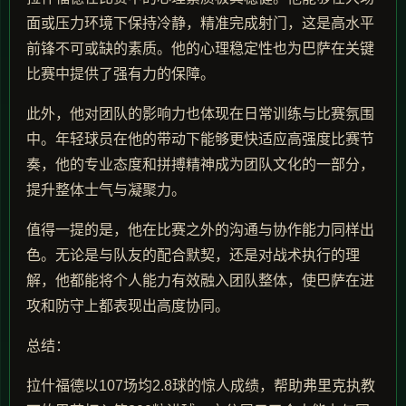
面或压力环境下保持冷静，精准完成射门，这是高水平
前锋不可或缺的素质。他的心理稳定性也为巴萨在关键
比赛中提供了强有力的保障。
此外，他对团队的影响力也体现在日常训练与比赛氛围
中。年轻球员在他的带动下能够更快适应高强度比赛节
奏，他的专业态度和拼搏精神成为团队文化的一部分，
提升整体士气与凝聚力。
值得一提的是，他在比赛之外的沟通与协作能力同样出
色。无论是与队友的配合默契，还是对战术执行的理
解，他都能将个人能力有效融入团队整体，使巴萨在进
攻和防守上都表现出高度协同。
总结：
拉什福德以107场均2.8球的惊人成绩，帮助弗里克执教